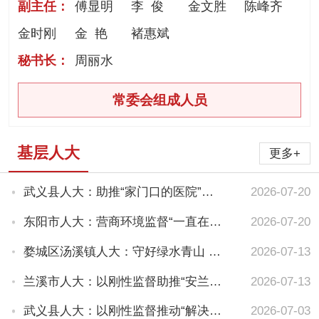
副主任：
傅显明
李 俊
金文胜
陈峰齐
金时刚
金 艳
褚惠斌
秘书长：
周丽水
常委会组成人员
基层人大
更多+
武义县人大：助推“家门口的医院”成为“百姓放心医院”
2026-07-20
东阳市人大：营商环境监督“一直在线”
2026-07-20
婺城区汤溪镇人大：守好绿水青山 赋能文旅融合发展
2026-07-13
兰溪市人大：以刚性监督助推“安兰护苗”行动走深走实
2026-07-13
武义县人大：以刚性监督推动“解决一件事”迈向“办好一类事”
2026-07-03