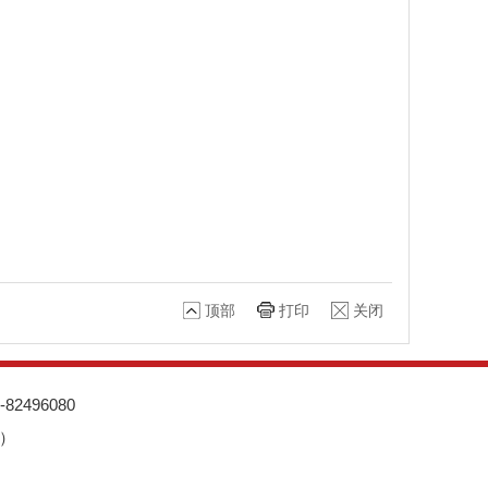
顶部
打印
关闭
82496080
接）