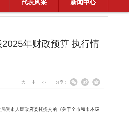
代表风采
新闻中心
025年财政预算 执行情
大
中
小
分享：
政局受市人民政府委托提交的《关于全市和市本级
。