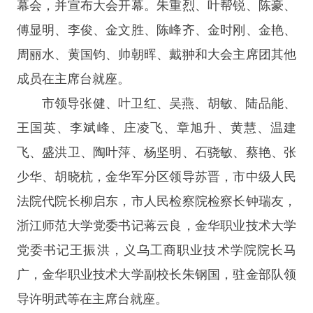
幕会，并宣布大会开幕。朱重烈、叶帮锐、陈豪、
傅显明、李俊、金文胜、陈峰齐、金时刚、金艳、
周丽水、黄国钧、帅朝晖、戴翀和大会主席团其他
成员在主席台就座。
市领导张健、叶卫红、吴燕、胡敏、陆品能、
王国英、李斌峰、庄凌飞、章旭升、黄慧、温建
飞、盛洪卫、陶叶萍、杨坚明、石骁敏、蔡艳、张
少华、胡晓杭，金华军分区领导苏晋，市中级人民
法院代院长柳启东，市人民检察院检察长钟瑞友，
浙江师范大学党委书记蒋云良，金华职业技术大学
党委书记王振洪，义乌工商职业技术学院院长马
广，金华职业技术大学副校长朱钢国，驻金部队领
导许明武等在主席台就座。