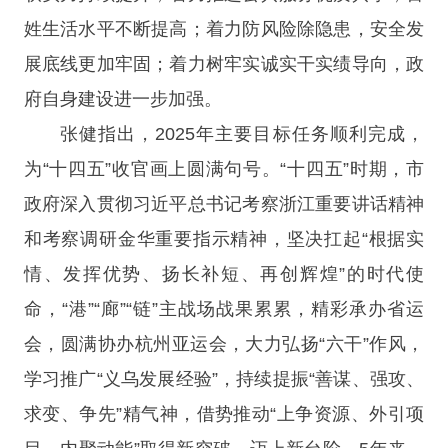
姓生活水平不断提高；着力防风险除隐患，安全发
展底线更加牢固；着力树牢实诚实干实绩导向，政
府自身建设进一步加强。
张健指出，2025年主要目标任务顺利完成，
为“十四五”收官画上圆满句号。“十四五”时期，市
政府深入贯彻习近平总书记考察浙江重要讲话精神
和考察调研金华重要指示精神，坚决扛起“根据实
情、发挥优势、扬长补短、再创辉煌”的时代使
命，“港”“廊”“链”主战场战果累累，精彩承办省运
会，圆满协办杭州亚运会，大力弘扬“六干”作风，
学习推广“义乌发展经验”，持续提振“善谋、强攻、
求变、争先”精气神，借势推动“上争资源、外引项